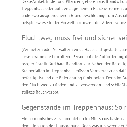
Deko-Artikel, Bilder und Pflanzen gehören aus Brandschut
Treppenhaus oder auf den allgemeinen Flur. Sie können zu
anderswo ausgebrochenen Brand beschleunigen. In Ausnah
beispielswiese in der Vorweihnachtszeit der Adventskranz
Fluchtweg muss frei und sicher se
„Vermietern oder Verwaltern eines Hauses ist gestattet, 
lassen, wenn die betroffene Person auf die Aufforderung,
reagiert“, stellt Burkhard Blandfort klar. Neben der Besei
Stolperfallen im Treppenhaus müssen Vermieter auch dafü
befestigt ist und die Beleuchtung funktioniert. Denn im Br
den Fluchtweg zu finden und zu verwenden. Und schließli
striktes Rauchverbot.
Gegenstände im Treppenhaus: So re
Ein harmonisches Zusammenleben im Mietshaus basiert a
dem Einhalten der Hausordnung. Doch was tun, wenn der N