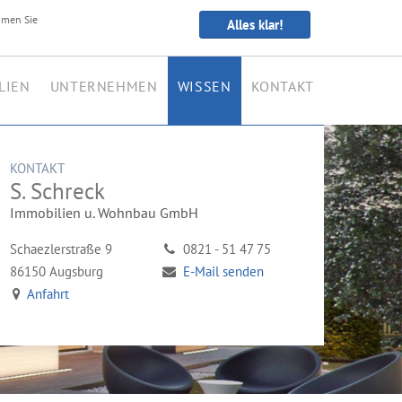
S.
mmen Sie
n Augsburg seit 1978
Alles klar!
Schreck
LIEN
UNTERNEHMEN
WISSEN
KONTAKT
Immobilien
und
KONTAKT
Wohnbau
S. Schreck
GmbH
Immobilien u. Wohnbau GmbH
auf
Schaezlerstraße 9
0821 - 51 47 75
86150 Augsburg
E-Mail senden
Facebook
Anfahrt