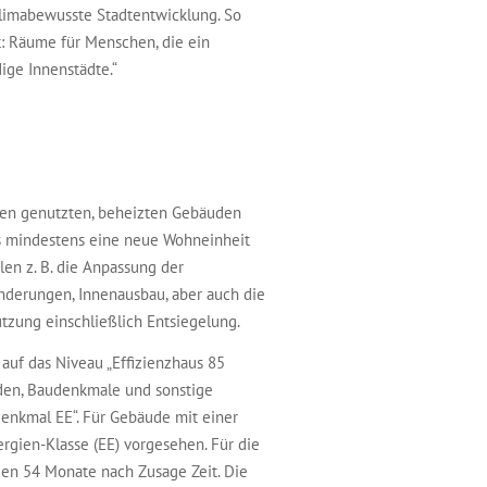
limabewusste Stadtentwicklung. So
: Räume für Menschen, die ein
dige Innenstädte.“
ken genutzten, beheizten Gebäuden
 mindestens eine neue Wohneinheit
en z. B. die Anpassung der
nderungen, Innenausbau, aber auch die
ung einschließlich Entsiegelung.
uf das Niveau „Effizienzhaus 85
rden, Baudenkmale und sonstige
Denkmal EE“. Für Gebäude mit einer
gien-Klasse (EE) vorgesehen. Für die
n 54 Monate nach Zusage Zeit. Die