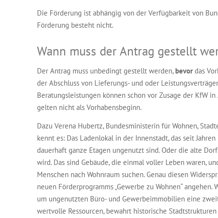
Die Förderung ist abhängig von der Verfügbarkeit von Bun
Förderung besteht nicht.
Wann muss der Antrag gestellt we
Der Antrag muss unbedingt gestellt werden,
bevor
das Vorh
der Abschluss von Lieferungs- und oder Leistungs­verträge
Beratungs­leistungen können schon vor Zusage der KfW 
gelten nicht als Vorhabensbeginn.
Dazu Verena Hubertz, Bundesministerin für Wohnen, Stadt
kennt es: Das Ladenlokal in der Innenstadt, das seit Jahre
dauerhaft ganze Etagen ungenutzt sind. Oder die alte Dorf
wird. Das sind Gebäude, die einmal voller Leben waren, und
Menschen nach Wohnraum suchen. Genau diesen Widerspru
neuen Förderprogramms „Gewerbe zu Wohnen“ angehen. Wir 
um ungenutzten Büro- und Gewerbeimmobilien eine zweit
wertvolle Ressourcen, bewahrt historische Stadtstrukture