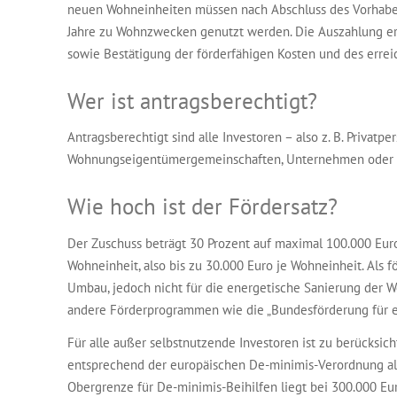
neuen Wohn­einheiten müssen nach Abschluss des Vorhabe
Jahre zu Wohn­­zwecken genutzt werden. Die Auszahlung e
sowie Bestätigung der förderfähigen Kosten und des errei
Wer ist antragsberechtigt?
Antragsberechtigt sind alle Investoren – also z. B. Privatpe
Wohnungseigentümergemeinschaften, Unternehmen ode
Wie hoch ist der Fördersatz?
Der Zuschuss beträgt 30 Prozent auf maximal 100.000 Euro
Wohneinheit, also bis zu 30.000 Euro je Wohneinheit. Als f
Umbau, jedoch nicht für die energetische Sanierung der Wo
andere Förderprogrammen wie die „Bundesförderung für e
Für alle außer selbstnutzende Investoren ist zu berücksich
entsprechend der europäischen De-minimis-Verordnung als 
Obergrenze für De-minimis-Beihilfen liegt bei 300.000 Euro