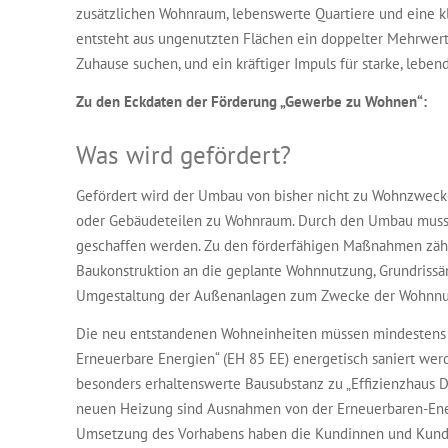
zusätzlichen Wohnraum, lebenswerte Quartiere und eine k
entsteht aus ungenutzten Flächen ein doppelter Mehrwert
Zuhause suchen, und ein kräftiger Impuls für starke, leben
Zu den Eckdaten der Förderung „Gewerbe zu Wohnen“:
Was wird gefördert?
Gefördert wird der Umbau von bisher nicht zu Wohnzwec
oder Gebäudeteilen zu Wohnraum. Durch den Umbau muss
geschaffen werden. Zu den förderfähigen Maßnahmen zähl
Baukonstruktion an die geplante Wohnnutzung, Grundrissä
Umgestaltung der Außenanlagen zum Zwecke der Wohnnutz
Die neu entstandenen Wohneinheiten müssen mindestens a
Erneuerbare Energien“ (EH 85 EE) energetisch saniert we
besonders erhaltenswerte Bausubstanz zu „Effizienzhaus 
neuen Heizung sind Ausnahmen von der Erneuerbaren-Ener
Umsetzung des Vorhabens haben die Kundinnen und Kunde