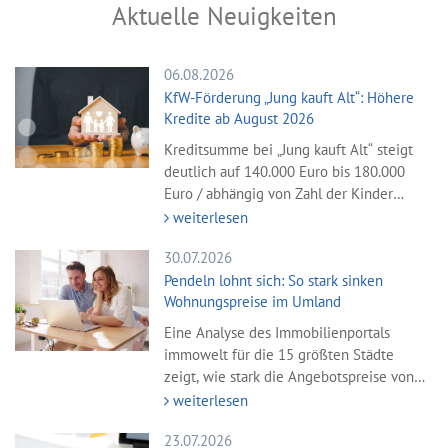
Aktuelle Neuigkeiten
06.08.2026
KfW-Förderung „Jung kauft Alt“: Höhere
Kredite ab August 2026
Kreditsumme bei „Jung kauft Alt“ steigt
deutlich auf 140.000 Euro bis 180.000
Euro / abhängig von Zahl der Kinder
Zinsen werden
weiterlesen
30.07.2026
Pendeln lohnt sich: So stark sinken
Wohnungspreise im Umland
Eine Analyse des Immobilienportals
immowelt für die 15 größten Städte
zeigt, wie stark die Angebotspreise von
Eigentumswohnungen mit zunehmender
weiterlesen
Entfernung
23.07.2026