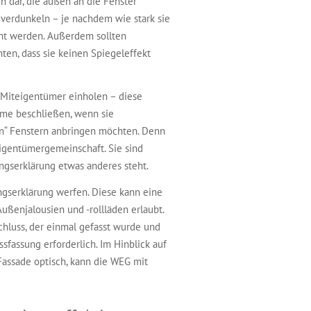
 dar, die außen an die Fenster
verdunkeln – je nachdem wie stark sie
rnt werden. Außerdem sollten
en, dass sie keinen Spiegeleffekt
iteigentümer einholen – diese
me beschließen, wenn sie
en“ Fenstern anbringen möchten. Denn
gentümergemeinschaft. Sie sind
gserklärung etwas anderes steht.
ungserklärung werfen. Diese kann eine
ußenjalousien und -rollläden erlaubt.
schluss, der einmal gefasst wurde und
fassung erforderlich. Im Hinblick auf
 Fassade optisch, kann die WEG mit