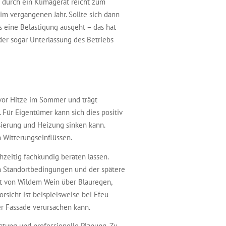
 durch ein Klimagerät reicht zum
 im vergangenen Jahr. Sollte sich dann
s eine Belästigung ausgeht – das hat
der sogar Unterlassung des Betriebs
vor Hitze im Sommer und trägt
 Für Eigentümer kann sich dies positiv
sierung und Heizung sinken kann.
 Witterungseinflüssen.
hzeitig fachkundig beraten lassen.
en Standortbedingungen und der spätere
t von Wildem Wein über Blauregen,
rsicht ist beispielsweise bei Efeu
r Fassade verursachen kann.
tung und professionelle Planung. Zu