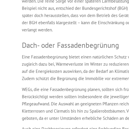
werden. Die reine Sorge vor einer späteren Lärmbelastung
Beispiel nicht aus, entschied der Bundesgerichtshof (BGH)
später doch herausstellen, dass von dem Betrieb des Gerät
der BGH ebenfalls klargestellt – kann die Einschränkung o
verlangt werden.
Dach- oder Fassadenbegrünung
Eine Fassadenbegrünung bietet einen natürlichen Schutz 
zugleich dazu bei, Wärmeverluste im Winter zu reduzieren.
auf die Energiekosten auswirken, da der Bedarf an Klimati
Zudem schützt die Begrünung die Immobilie vor extremen
WEGs, die eine Fassadenbegrünung planen, sollten sich frü
Berücksichtigt werden sollten insbesondere die jeweilig
Pflegeaufwand. Die Auswahl an geeigneten Pflanzen reich
Kletterrosen und Clematis bis hin zu Spalierobstbäumen. Vo
geboten, da er unter Umständen erhebliche Schäden an de
Auch eine Dachbegrünung erfordert eine fachkundige Bera