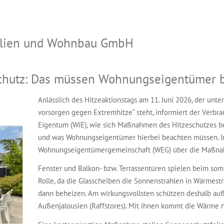
bilien und Wohnbau GmbH
hutz: Das müssen Wohnungseigentümer 
Anlässlich des Hitzeaktionstags am 11. Juni 2026, der u
vorsorgen gegen Extremhitze“ steht, informiert der Verb
Eigentum (WiE), wie sich Maßnahmen des Hitzeschutzes 
und was Wohnungseigentümer hierbei beachten müssen. In 
Wohnungseigentümergemeinschaft (WEG) über die Maßna
Fenster und Balkon- bzw. Terrassentüren spielen beim s
Rolle, da die Glasscheiben die Sonnenstrahlen in Wärmes
dann beheizen. Am wirkungsvollsten schützen deshalb au
Außenjalousien (Raffstores). Mit ihnen kommt die Wärme ni