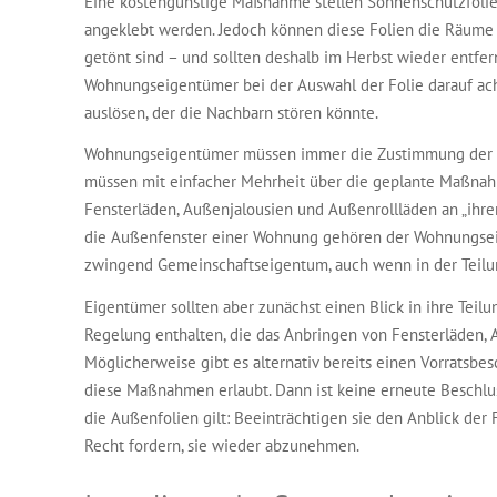
Eine kostengünstige Maßnahme stellen Sonnenschutzfolien
angeklebt werden. Jedoch können diese Folien die Räume 
getönt sind – und sollten deshalb im Herbst wieder entfe
Wohnungseigentümer bei der Auswahl der Folie darauf acht
auslösen, der die Nachbarn stören könnte.
Wohnungseigentümer müssen immer die Zustimmung der M
müssen mit einfacher Mehrheit über die geplante Maßnah
Fensterläden, Außenjalousien und Außenrollläden an „ihr
die Außenfenster einer Wohnung gehören der Wohnungsei
zwingend Gemeinschaftseigentum, auch wenn in der Teilun
Eigentümer sollten aber zunächst einen Blick in ihre Teil
Regelung enthalten, die das Anbringen von Fensterläden, A
Möglicherweise gibt es alternativ bereits einen Vorratsbe
diese Maßnahmen erlaubt. Dann ist keine erneute Beschluss
die Außenfolien gilt: Beeinträchtigen sie den Anblick der
Recht fordern, sie wieder abzunehmen.