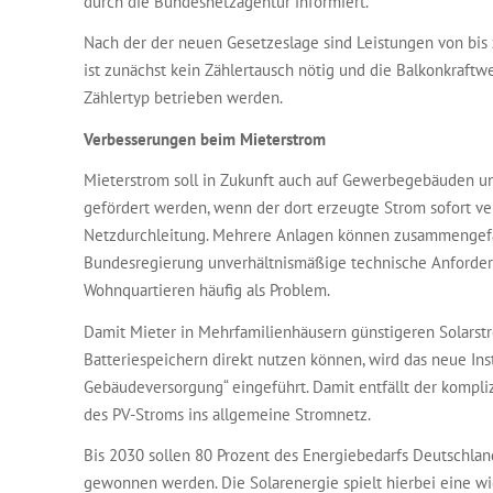
durch die Bundesnetzagentur informiert.
Nach der der neuen Gesetzeslage sind Leistungen von bis 
ist zunächst kein Zählertausch nötig und die Balkonkraf
Zählertyp betrieben werden.
Verbesserungen beim Mieterstrom
Mieterstrom soll in Zukunft auch auf Gewerbegebäuden 
gefördert werden, wenn der dort erzeugte Strom sofort ve
Netzdurchleitung. Mehrere Anlagen können zusammengefa
Bundesregierung unverhältnismäßige technische Anforderu
Wohnquartieren häufig als Problem.
Damit Mieter in Mehrfamilienhäusern günstigeren Solarst
Batteriespeichern direkt nutzen können, wird das neue In
Gebäudeversorgung“ eingeführt. Damit entfällt der kompl
des PV-Stroms ins allgemeine Stromnetz.
Bis 2030 sollen 80 Prozent des Energiebedarfs Deutschla
gewonnen werden. Die Solarenergie spielt hierbei eine wic