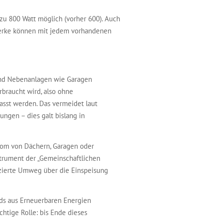
zu 800 Watt möglich (vorher 600). Auch
twerke können mit jedem vorhandenen
und Nebenanlagen wie Garagen
rbraucht wird, also ohne
sst werden. Das vermeidet laut
ngen – dies galt bislang in
rom von Dächern, Garagen oder
strument der „Gemeinschaftlichen
izierte Umweg über die Einspeisung
nds aus Erneuerbaren Energien
htige Rolle: bis Ende dieses