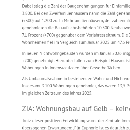
Dabei stieg die Zahl der Baugenehmigungen für Einfamili
3.800. Bei den Zweifamilienhäusern nahm die Zahl gene
(+300) auf 1.200 zu. In Mehrfamilienhäusern, der zahlenmä
genehmigten die Bauaufsichtsbehörden 10.500 Neubauwo
7,1 Prozent (+700) gegenüber dem Vorjahreszeitraum. Di
Wohnheimen fiel im Vergleich zum Januar 2025 um 47,6 Pr
In neuen Nichtwohngebäuden wurden im Januar 2026 ins
+200) genehmigt. Hierunter fallen zum Beispiel Hausmei
Wohnungen in Innenstadtlagen über Gewerbeflächen.
Als Umbaumaßnahme in bestehenden Wohn- und Nichtwo
insgesamt 3.100 Wohnungen genehmigt, das waren 13,5 P
im gleichen Zeitraum des Jahres 2025.
ZIA: Wohnungsbau auf Gelb – kei
Trotz dieser positiven Entwicklung warnt der Zentrale Imm
überzogenen Erwartungen: „Für Euphorie ist es deutlich zu