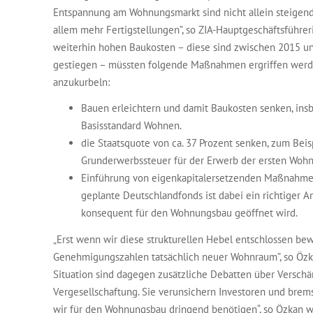
Entspannung am Wohnungsmarkt sind nicht allein steigen
allem mehr Fertigstellungen”, so ZIA-Hauptgeschäftsführer
weiterhin hohen Baukosten – diese sind zwischen 2015 u
gestiegen – müssten folgende Maßnahmen ergriffen wer
anzukurbeln:
Bauen erleichtern und damit Baukosten senken, in
Basisstandard Wohnen.
die Staatsquote von ca. 37 Prozent senken, zum Beis
Grunderwerbssteuer für der Erwerb der ersten Woh
Einführung von eigenkapitalersetzenden Maßnahmen
geplante Deutschlandfonds ist dabei ein richtiger An
konsequent für den Wohnungsbau geöffnet wird.
„Erst wenn wir diese strukturellen Hebel entschlossen be
Genehmigungszahlen tatsächlich neuer Wohnraum”, so Özkan
Situation sind dagegen zusätzliche Debatten über Verschä
Vergesellschaftung. Sie verunsichern Investoren und brems
wir für den Wohnungsbau dringend benötigen“, so Özkan w