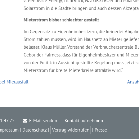
Greenpeace Energy, LichtBlick, NATURSTROM und Polarste
Solarstrom in die Städte bringen und auch dessen Akzepta
Mieterstrom bisher schlechter gestellt
Im Gegensatz zu Eigenheimbesitzern, die keinerlei Abgab
Strom zahlen müssen, wird im Hausnetz an Mieter geliefe
belastet. Klaus Müller, Vorstand der Verbraucherzentrale Bu
Gebot der Fairness, dass für Eigenheimbesitzer und Mieter
von der Politik in Aussicht gestellte Regelung muss jetzt s
Mieterstrom für breite Mieterkreise attraktiv wird.“
bei Mietausfall
Anzah
1 47 75
E-Mail senden
Kontakt aufnehmen
mpressum
|
Datenschutz
|
Vertrag widerrufen
|
Presse